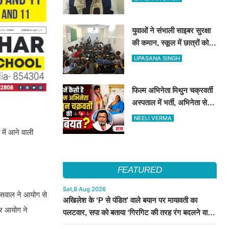
जारी होगा भर्ती विज्ञापन
युवाओं ने संभाली साइबर सुरक्षा
की कमान, स्कूल में छात्रों को
सिखाए ऑनलाइन फ्रॉड से
UPASANA SINGH
बचने के तरीके
फिल्म अभिनेता मिथुन चक्रवर्ती
अस्पताल में भर्ती, अभिनेता से
मिले CM शुभेंदु अधिकारी
NEELI VERMA
 में आने वाली
FEATURED
Sat,8 Aug 2026
ायसवाल ने आयोग से
अखिलेश के ‘P से पंडित’ वाले बयान पर मायावती का
पर आयोग ने
पलटवार, सपा को बताया ‘गिरगिट की तरह रंग बदलने वाली
पार्टी’