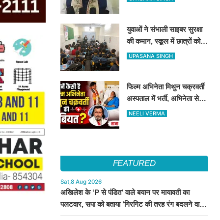
जारी होगा भर्ती विज्ञापन
युवाओं ने संभाली साइबर सुरक्षा
की कमान, स्कूल में छात्रों को
सिखाए ऑनलाइन फ्रॉड से
UPASANA SINGH
बचने के तरीके
फिल्म अभिनेता मिथुन चक्रवर्ती
अस्पताल में भर्ती, अभिनेता से
मिले CM शुभेंदु अधिकारी
NEELI VERMA
FEATURED
Sat,8 Aug 2026
अखिलेश के ‘P से पंडित’ वाले बयान पर मायावती का
पलटवार, सपा को बताया ‘गिरगिट की तरह रंग बदलने वाली
पार्टी’