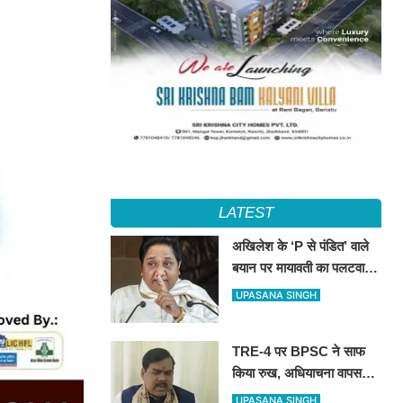
LATEST
अखिलेश के ‘P से पंडित’ वाले
बयान पर मायावती का पलटवार,
सपा को बताया ‘गिरगिट की तरह
UPASANA SINGH
रंग बदलने वाली पार्टी’
TRE-4 पर BPSC ने साफ
किया रुख, अधियाचना वापस
नहीं हुई; खामियां सुधारने के बाद
UPASANA SINGH