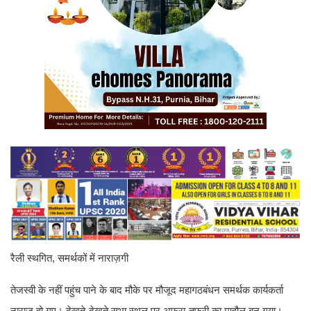
रैली स्थगित, समर्थकों में नाराज़गी
तेजस्वी के नहीं पहुंच पाने के बाद मौके पर मौजूद महागठबंधन समर्थक कार्यकर्ता
नाराज़ हो गए। देखते-देखते सभा स्थल पर अफरा-तफरी का माहौल बन गया।