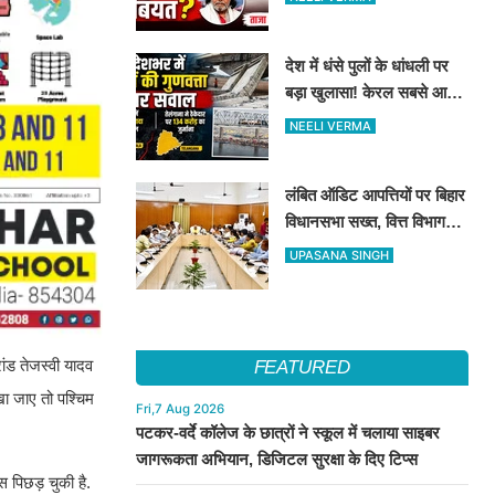
देश में धंसे पुलों के धांधली पर
बड़ा खुलासा! केरल सबसे आगे,
तेलंगाना में ठेकेदार पर ₹134
NEELI VERMA
करोड़ का जुर्माना
लंबित ऑडिट आपत्तियों पर बिहार
विधानसभा सख्त, वित्त विभाग
बना नोडल एजेंसी; सभी विभागों
UPASANA SINGH
को महीने के अंत तक कार्रवाई के
निर्देश
ांड तेजस्वी यादव
FEATURED
ेखा जाए तो पश्चिम
Fri,7 Aug 2026
पटकर-वर्दे कॉलेज के छात्रों ने स्कूल में चलाया साइबर
जागरूकता अभियान, डिजिटल सुरक्षा के दिए टिप्स
स पिछड़ चुकी है.