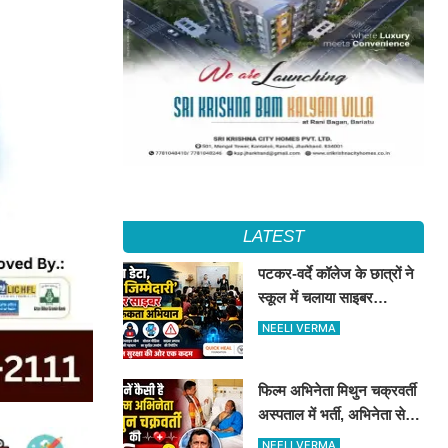
LATEST
पटकर-वर्दे कॉलेज के छात्रों ने
स्कूल में चलाया साइबर
जागरूकता अभियान, डिजिटल
NEELI VERMA
सुरक्षा के दिए टिप्स
फिल्म अभिनेता मिथुन चक्रवर्ती
अस्पताल में भर्ती, अभिनेता से
मिले CM शुभेंदु अधिकारी
NEELI VERMA