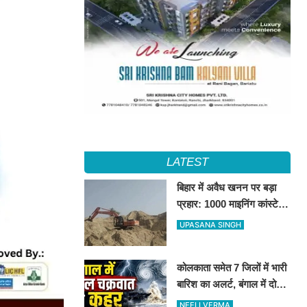
LATEST
बिहार में अवैध खनन पर बड़ा
प्रहार: 1000 माइनिंग कांस्टेबल
होंगे तैनात, लापरवाह अधिकारियों
UPASANA SINGH
पर सख्त कार्रवाई
कोलकाता समेत 7 जिलों में भारी
बारिश का अलर्ट, बंगाल में दोहरे
चक्रवात से बिगड़ा मौसम
NEELI VERMA