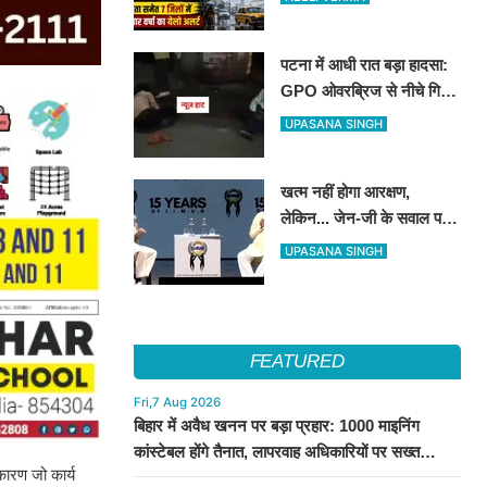
पटना में आधी रात बड़ा हादसा:
GPO ओवरब्रिज से नीचे गिरे
टेंपो सवार, चमत्कारिक रूप से
UPASANA SINGH
बची तीनों की जान
खत्म नहीं होगा आरक्षण,
लेकिन... जेन-जी के सवाल पर
संघ प्रमुख ने कोटा सिस्टम पर
UPASANA SINGH
कर दी बड़ी अपील
FEATURED
Fri,7 Aug 2026
बिहार में अवैध खनन पर बड़ा प्रहार: 1000 माइनिंग
कांस्टेबल होंगे तैनात, लापरवाह अधिकारियों पर सख्त
 कारण जो कार्य
कार्रवाई