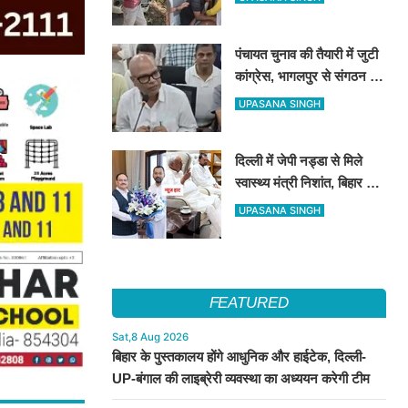
पंचायत चुनाव की तैयारी में जुटी
कांग्रेस, भागलपुर से संगठन को
गांव-गांव तक मजबूत करने का
UPASANA SINGH
संदेश
दिल्ली में जेपी नड्डा से मिले
स्वास्थ्य मंत्री निशांत, बिहार की
हेल्थ सुविधाओं पर हुई अहम चर्चा
UPASANA SINGH
FEATURED
Sat,8 Aug 2026
बिहार के पुस्तकालय होंगे आधुनिक और हाईटेक, दिल्ली-
UP-बंगाल की लाइब्रेरी व्यवस्था का अध्ययन करेगी टीम