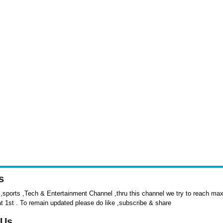
s
sports ,Tech & Entertainment Channel ,thru this channel we try to reach max 
at 1st . To remain updated please do like ,subscribe & share
 Us