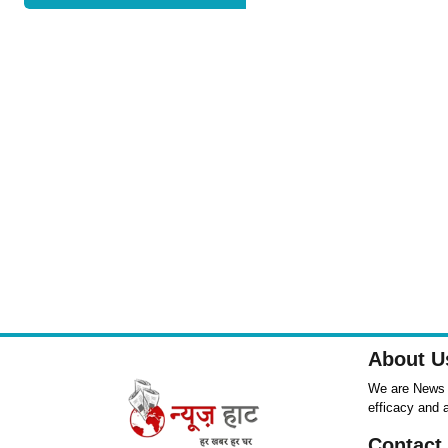
About U
We are News ,
efficacy and 
Contact