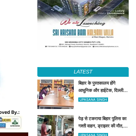
LATEST
बिहार के पुस्तकालय होंगे
आधुनिक और हाईटेक, दिल्ली-
UP-बंगाल की लाइब्रेरी व्यवस्था
UPASANA SINGH
का अध्ययन करेगी टीम
पेड़ से टकराया बिहार पुलिस का
गश्ती वाहन, ड्राइवर की मौत,
दारोगा समेत 3 जख्मी
UPASANA SINGH