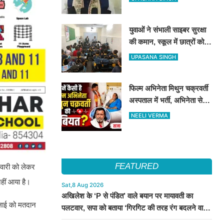
जारी होगा भर्ती विज्ञापन
युवाओं ने संभाली साइबर सुरक्षा
की कमान, स्कूल में छात्रों को
सिखाए ऑनलाइन फ्रॉड से
UPASANA SINGH
बचने के तरीके
फिल्म अभिनेता मिथुन चक्रवर्ती
अस्पताल में भर्ती, अभिनेता से
मिले CM शुभेंदु अधिकारी
NEELI VERMA
FEATURED
दवारी को लेकर
हीं आया है।
Sat,8 Aug 2026
अखिलेश के ‘P से पंडित’ वाले बयान पर मायावती का
ुलाई को मतदान
पलटवार, सपा को बताया ‘गिरगिट की तरह रंग बदलने वाली
पार्टी’