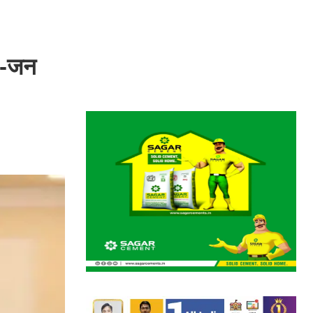
JD-जन