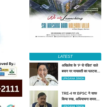
LATEST
अखिलेश के ‘P से पंडित’ वाले
बयान पर मायावती का पलटवार,
सपा को बताया ‘गिरगिट की तरह
UPASANA SINGH
रंग बदलने वाली पार्टी’
TRE-4 पर BPSC ने साफ
किया रुख, अधियाचना वापस
नहीं हुई; खामियां सुधारने के बाद
UPASANA SINGH