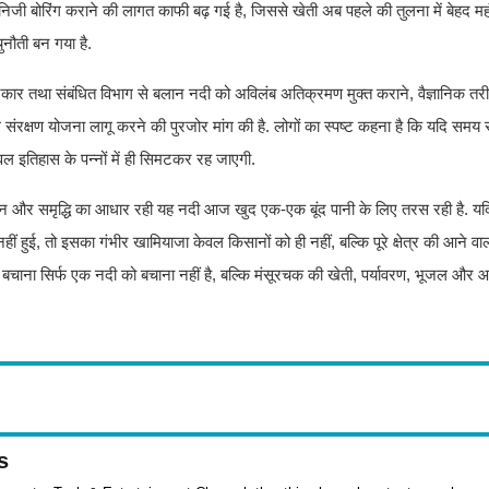
ापूर्ति योजनाएं भी बुरी तरह प्रभावित हो जाती हैं. इसके कारण स्थानीय लोगों को पीने के स
 गंभीर समस्या का रूप ले चुका है.
लगातार अवैध अतिक्रमण होता रहा है. भू-माफियाओं और स्थानीय लोगों द्वारा कहीं नदी के पा
ी की प्राकृतिक चौड़ाई लगातार सिकुड़ती गई और इसके जल प्रवाह का रास्ता भी पूरी तरह ब
ा पानी अब नदी में ही जमा होने लगा है. कई जगहों पर बलान नदी अब एक बदबूदार नाले का
हामारियों का खतरा लगातार मंडरा रहा है.
ों) पर पड़ा है. समसा, साठा सहित मंसूरचक प्रखंड के कई गांवों में सिंचाई के लिए पा
िजी बोरिंग कराने की लागत काफी बढ़ गई है, जिससे खेती अब पहले की तुलना में बेहद महं
नौती बन गया है.
 सरकार तथा संबंधित विभाग से बलान नदी को अविलंब अतिक्रमण मुक्त कराने, वैज्ञानिक तर
रक्षण योजना लागू करने की पुरजोर मांग की है. लोगों का स्पष्ट कहना है कि यदि समय रह
वल इतिहास के पन्नों में ही सिमटकर रह जाएगी.