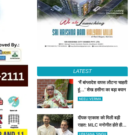
LATEST
‘मैं बांग्लादेश वापस लौटना चाहती
हूं…’ शेख हसीना का बड़ा बयान
NEELI VERMA
दीपक प्रकाश को मिली बड़ी
राहत: MLC मनोनीत होते ही
टला संवैधानिक संकट, मंत्री पद
UPASANA SINGH