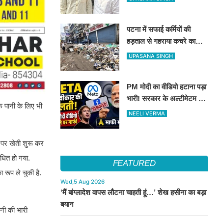
पर बना रहेगा दावा
पटना में सफाई कर्मियों की
हड़ताल से गहराया कचरे का
संकट, निगम ने एजेंसियों पर
UPASANA SINGH
लगाया भारी जुर्माना
PM मोदी का वीडियो हटाना पड़ा
भारी! सरकार के अल्टीमेटम के
बाद META ने मांगी माफी
NEELI VERMA
FEATURED
Wed,5 Aug 2026
‘मैं बांग्लादेश वापस लौटना चाहती हूं…’ शेख हसीना का बड़ा
बयान