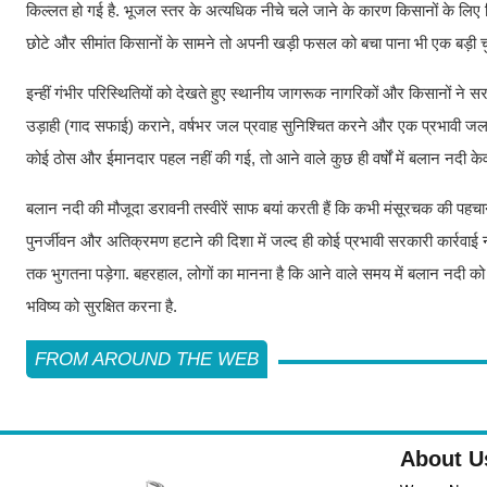
गर्मी के दिनों में क्षेत्र के चापाकल पूरी तरह जवाब देने लगते हैं और कई सरकारी जल
भारी परेशानियों का सामना करना पड़ता है. मंसूरचक में अब यह जल संकट एक अत्यंत
ग्रामीणों का सीधा आरोप है कि वर्षों से नदी के किनारों और इसके सूखे हिस्सों पर 
दी गई, तो कहीं बड़े-बड़े स्थायी निर्माण खड़े कर दिए गए. परिणामस्वरूप, बलान नद
पर्याप्त जल प्रवाह नहीं होने के कारण आसपास के रिहायशी इलाकों का कचरा और गंद
इससे पर्यावरण प्रदूषण तो बढ़ ही रहा है, साथ ही स्थानीय लोगों के स्वास्थ्य पर भी म
बलान नदी की इस बदहाली का सबसे अधिक और सीधा असर क्षेत्र के अन्नदाताओं (किसान
किल्लत हो गई है. भूजल स्तर के अत्यधिक नीचे चले जाने के कारण किसानों के लिए न
छोटे और सीमांत किसानों के सामने तो अपनी खड़ी फसल को बचा पाना भी एक बड़ी चु
इन्हीं गंभीर परिस्थितियों को देखते हुए स्थानीय जागरूक नागरिकों और किसानों ने
उड़ाही (गाद सफाई) कराने, वर्षभर जल प्रवाह सुनिश्चित करने और एक प्रभावी जल सं
कोई ठोस और ईमानदार पहल नहीं की गई, तो आने वाले कुछ ही वर्षों में बलान नदी के