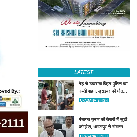
LATEST
पेड़ से टकराया बिहार पुलिस का
गश्ती वाहन, ड्राइवर की मौत,
दारोगा समेत 3 जख्मी
UPASANA SINGH
पंचायत चुनाव की तैयारी में जुटी
कांग्रेस, भागलपुर से संगठन को
गांव-गांव तक मजबूत करने का
UPASANA SINGH