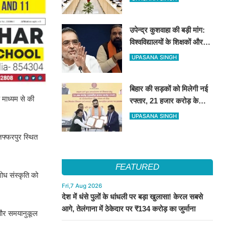
को महीने के अंत तक कार्रवाई के
निर्देश
उपेन्द्र कुशवाहा की बड़ी मांग:
विश्वविद्यालयों के शिक्षकों और
कर्मचारियों को भी मिले कैशलेस
UPASANA SINGH
इलाज की सुविधा
बिहार की सड़कों को मिलेगी नई
 माध्यम से की
रफ्तार, 21 हजार करोड़ के
वित्तपोषण पर सरकार और
UPASANA SINGH
NABARD के बीच हुआ बड़ा
जफ्फरपुर स्थित
समझौता
FEATURED
शोध संस्कृति को
Fri,7 Aug 2026
देश में धंसे पुलों के धांधली पर बड़ा खुलासा! केरल सबसे
आगे, तेलंगाना में ठेकेदार पर ₹134 करोड़ का जुर्माना
क और समयानुकूल