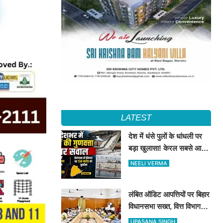
LATEST
देश में धंसे पुलों के धांधली पर
बड़ा खुलासा! केरल सबसे आगे,
तेलंगाना में ठेकेदार पर ₹134
NEELI VERMA
करोड़ का जुर्माना
लंबित ऑडिट आपत्तियों पर बिहार
विधानसभा सख्त, वित्त विभाग
बना नोडल एजेंसी; सभी विभागों
UPASANA SINGH