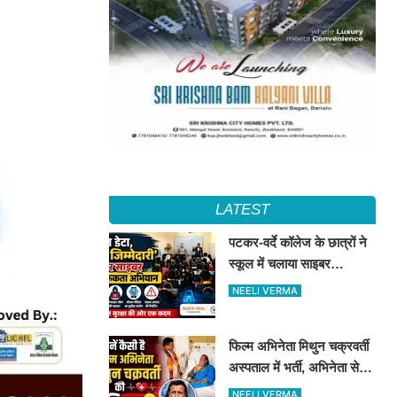
LATEST
पटकर-वर्दे कॉलेज के छात्रों ने
स्कूल में चलाया साइबर
जागरूकता अभियान, डिजिटल
NEELI VERMA
सुरक्षा के दिए टिप्स
फिल्म अभिनेता मिथुन चक्रवर्ती
अस्पताल में भर्ती, अभिनेता से
मिले CM शुभेंदु अधिकारी
NEELI VERMA