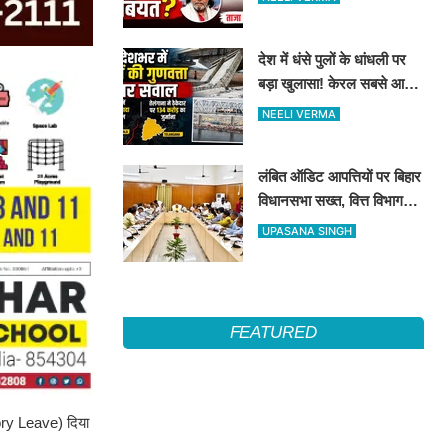
देश में धंसे पुलों के धांधली पर
बड़ा खुलासा! केरल सबसे आगे,
तेलंगाना में ठेकेदार पर ₹134
NEELI VERMA
करोड़ का जुर्माना
लंबित ऑडिट आपत्तियों पर बिहार
विधानसभा सख्त, वित्त विभाग
बना नोडल एजेंसी; सभी विभागों
UPASANA SINGH
को महीने के अंत तक कार्रवाई के
निर्देश
FEATURED
tory Leave) दिया