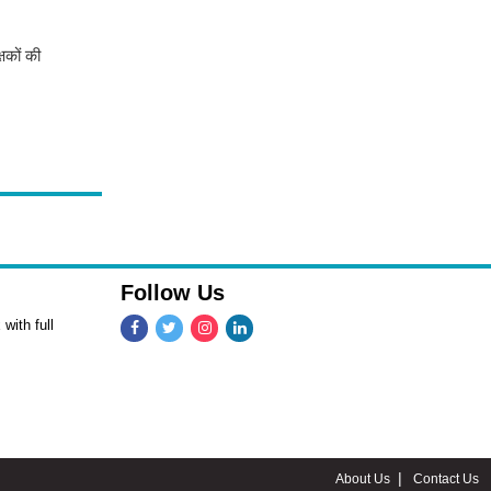
षकों की
Follow Us
with full
About Us
Contact Us