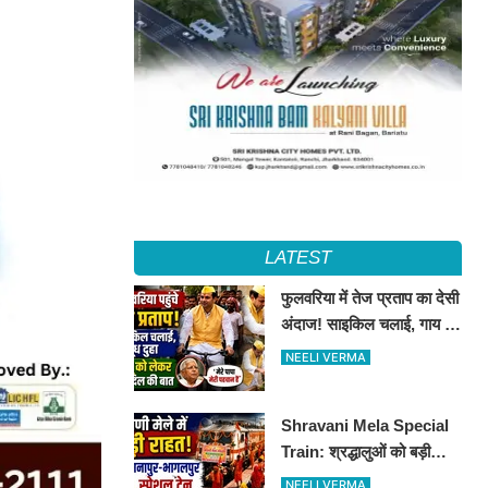
LATEST
फुलवरिया में तेज प्रताप का देसी
अंदाज! साइकिल चलाई, गाय का
दूध दुहा, लालू को किया याद
NEELI VERMA
Shravani Mela Special
Train: श्रद्धालुओं को बड़ी
राहत, दानापुर-भागलपुर स्पेशल
NEELI VERMA