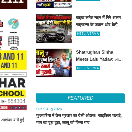
ट्रेन का ऐलान..जानें पूरा
टाइमटेबल...
बाइक समेत नहर में गिरे असम
राइफल्स के जवान और बेटी,
दोनों की तलाश जारी
NEELI VERMA
Shatrughan Sinha
Meets Lalu Yadav: लालू
से मिले शत्रुघ्न सिन्हा, दोस्ती
NEELI VERMA
को लेकर कही बड़ी बात
FEATURED
Sun,9 Aug 2026
फुलवरिया में तेज प्रताप का देसी अंदाज! साइकिल चलाई,
ी आशंका बनी हुई
गाय का दूध दुहा, लालू को किया याद