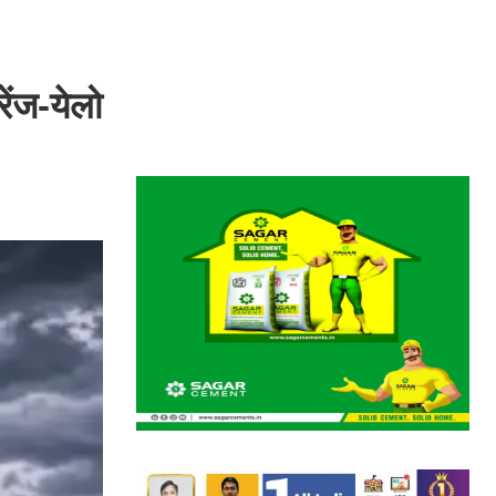
ेंज-येलो