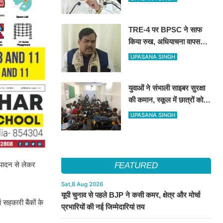
रंग बदलने वाली पार्टी’
TRE-4 पर BPSC ने साफ
किया रुख, अधियाचना वापस
नहीं हुई; खामियां सुधारने के बाद
UPASANA SINGH
जारी होगा भर्ती विज्ञापन
युवाओं ने संभाली साइबर सुरक्षा
की कमान, स्कूल में छात्रों को
सिखाए ऑनलाइन फ्रॉड से
UPASANA SINGH
बचने के तरीके
त्पादन से लेकर
FEATURED
Sat,8 Aug 2026
यूपी चुनाव से पहले BJP ने कसी कमर, क्षेत्र और मोर्चा
सहकारी बैंकों के
प्रभारियों की नई जिम्मेदारियां तय