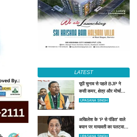
LATEST
यूपी चुनाव से पहले BJP ने
कसी कमर, क्षेत्र और मोर्चा
प्रभारियों की नई जिम्मेदारियां
UPASANA SINGH
तय
अखिलेश के ‘P से पंडित’ वाले
बयान पर मायावती का पलटवार,
सपा को बताया ‘गिरगिट की तरह
UPASANA SINGH