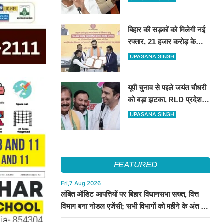
इलाज की सुविधा
बिहार की सड़कों को मिलेगी नई
रफ्तार, 21 हजार करोड़ के
वित्तपोषण पर सरकार और
UPASANA SINGH
NABARD के बीच हुआ बड़ा
समझौता
यूपी चुनाव से पहले जयंत चौधरी
को बड़ा झटका, RLD प्रदेश
अध्यक्ष रामाशीष राय ने दिया
UPASANA SINGH
इस्तीफा
FEATURED
Fri,7 Aug 2026
लंबित ऑडिट आपत्तियों पर बिहार विधानसभा सख्त, वित्त
विभाग बना नोडल एजेंसी; सभी विभागों को महीने के अंत तक
कार्रवाई के निर्देश