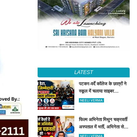
LATEST
पटकर-वर्दे कॉलेज के छात्रों ने
स्कूल में चलाया साइबर
जागरूकता अभियान, डिजिटल
NEELI VERMA
सुरक्षा के दिए टिप्स
फिल्म अभिनेता मिथुन चक्रवर्ती
अस्पताल में भर्ती, अभिनेता से
मिले CM शुभेंदु अधिकारी
NEELI VERMA