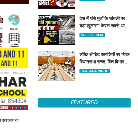
देश में धंसे पुलों के धांधली पर
बड़ा खुलासा! केरल सबसे आगे,
तेलंगाना में ठेकेदार पर ₹134
NEELI VERMA
करोड़ का जुर्माना
लंबित ऑडिट आपत्तियों पर बिहार
विधानसभा सख्त, वित्त विभाग
बना नोडल एजेंसी; सभी विभागों
UPASANA SINGH
को महीने के अंत तक कार्रवाई के
निर्देश
FEATURED
रत सरकार के