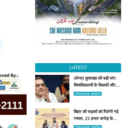
LATEST
उपेन्द्र कुशवाहा की बड़ी मांग:
विश्वविद्यालयों के शिक्षकों और
कर्मचारियों को भी मिले कैशलेस
UPASANA SINGH
इलाज की सुविधा
बिहार की सड़कों को मिलेगी नई
रफ्तार, 21 हजार करोड़ के
वित्तपोषण पर सरकार और
UPASANA SINGH