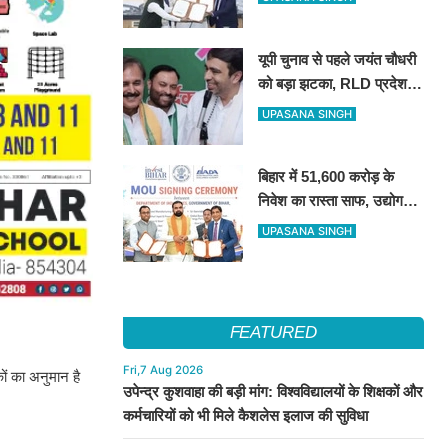
NABARD के बीच हुआ बड़ा
समझौता
यूपी चुनाव से पहले जयंत चौधरी
को बड़ा झटका, RLD प्रदेश
अध्यक्ष रामाशीष राय ने दिया
UPASANA SINGH
इस्तीफा
बिहार में 51,600 करोड़ के
निवेश का रास्ता साफ, उद्योग
जगत ने सरकार के फैसले का
UPASANA SINGH
किया स्वागत
FEATURED
Fri,7 Aug 2026
कों का अनुमान है
उपेन्द्र कुशवाहा की बड़ी मांग: विश्वविद्यालयों के शिक्षकों और
कर्मचारियों को भी मिले कैशलेस इलाज की सुविधा