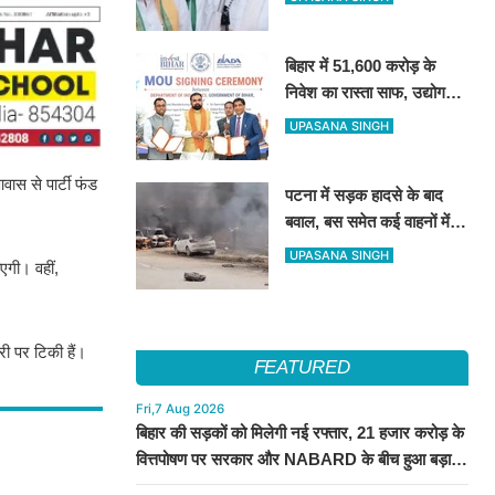
इस्तीफा
बिहार में 51,600 करोड़ के
निवेश का रास्ता साफ, उद्योग
जगत ने सरकार के फैसले का
UPASANA SINGH
किया स्वागत
ास से पार्टी फंड
पटना में सड़क हादसे के बाद
बवाल, बस समेत कई वाहनों में
आग; हाईवे पर घंटों जाम
UPASANA SINGH
एगी। वहीं,
ी पर टिकी हैं।
FEATURED
Fri,7 Aug 2026
बिहार की सड़कों को मिलेगी नई रफ्तार, 21 हजार करोड़ के
वित्तपोषण पर सरकार और NABARD के बीच हुआ बड़ा
समझौता