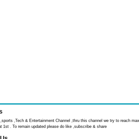
s
sports ,Tech & Entertainment Channel ,thru this channel we try to reach max 
at 1st . To remain updated please do like ,subscribe & share
 Us