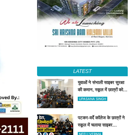
LATEST
युवाओं ने संभाली साइबर सुरक्षा
की कमान, स्कूल में छात्रों को
सिखाए ऑनलाइन फ्रॉड से
UPASANA SINGH
बचने के तरीके
पटकर-वर्दे कॉलेज के छात्रों ने
स्कूल में चलाया साइबर
जागरूकता अभियान, डिजिटल
NEELI VERMA