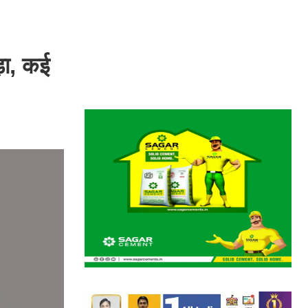
़ा, कई