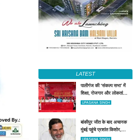
LATEST
पालीगंज की ‘संकल्प सभा’ में
शिक्षा, रोजगार और लोकतांत्रिक
अधिकारों की गूंज, दीपंकर
UPASANA SINGH
भट्टाचार्य बोले– युवाओं के संघर्ष
के साथ है माले
बांकीपुर जीत के बाद अचानक
मुंबई पहुंचे प्रशांत किशोर,
NCP प्रमुख सुनेत्रा पवार से
UPASANA SINGH