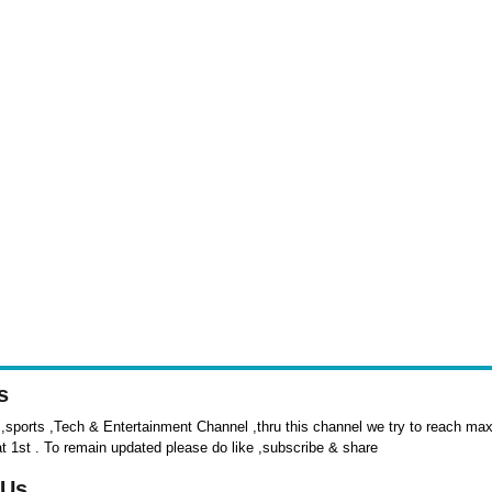
s
sports ,Tech & Entertainment Channel ,thru this channel we try to reach max 
at 1st . To remain updated please do like ,subscribe & share
 Us