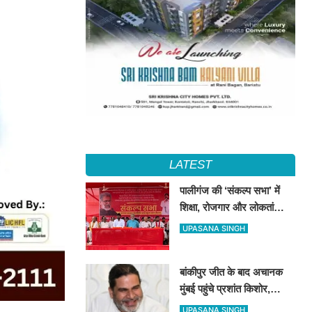
LATEST
पालीगंज की ‘संकल्प सभा’ में
शिक्षा, रोजगार और लोकतांत्रिक
अधिकारों की गूंज, दीपंकर
UPASANA SINGH
भट्टाचार्य बोले– युवाओं के संघर्ष
के साथ है माले
बांकीपुर जीत के बाद अचानक
मुंबई पहुंचे प्रशांत किशोर,
NCP प्रमुख सुनेत्रा पवार से
UPASANA SINGH