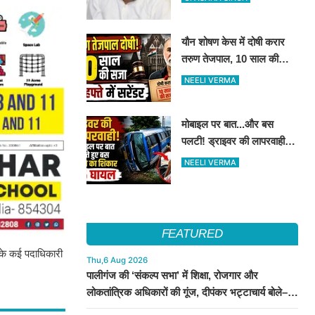
किये मुलाकात
यौन शोषण केस में दोषी करार
तरुण तेजपाल, 10 साल की
कैद..4 हफ्ते में करना होगा
NEELI VERMA
आत्मसमर्पण...
मोबाइल पर बात...और बस
पलटी! ड्राइवर की लापरवाही से
15 लोग हुए घायल
NEELI VERMA
FEATURED
ी के कई पदाधिकारी
Thu,6 Aug 2026
पालीगंज की ‘संकल्प सभा’ में शिक्षा, रोजगार और
लोकतांत्रिक अधिकारों की गूंज, दीपंकर भट्टाचार्य बोले–
युवाओं के संघर्ष के साथ है माले