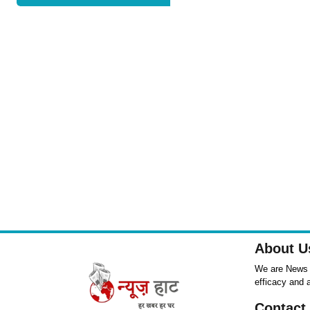
About U
We are News ,
efficacy and 
Contact