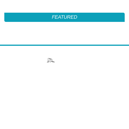
FEATURED
About Us
We are News ,sports ,Tech & Entertainment Channel ,thru this
channel we try to reach max with full efficacy and at 1st . To remain
updated please do like ,subscribe & share
Contact Us