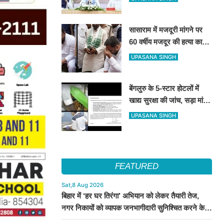
NUCFDC के नए कार्यालय का
उद्घाटन
सासाराम में मजदूरी मांगने पर
60 वर्षीय मजदूर की हत्या का
आरोप, तेजस्वी यादव ने परिजनों
UPASANA SINGH
से की मुलाकात
बेंगलुरु के 5-स्टार होटलों में
खाद्य सुरक्षा की जांच, सड़ा मांस
और एक्सपायर्ड दूध मिलने से
UPASANA SINGH
मचा हड़कंप
FEATURED
Sat,8 Aug 2026
बिहार में ‘हर घर तिरंगा’ अभियान को लेकर तैयारी तेज,
नगर निकायों को व्यापक जनभागीदारी सुनिश्चित करने के
निर्देश