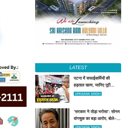
LATEST
पटना में सफाईकर्मियों की
हड़ताल खत्म, जानिए पूरी
खबर...
UPASANA SINGH
‘सरकार ने तोड़ा भरोसा’: सोनम
वांगचुक का बड़ा आरोप, बोले–
आधी रात का समझौता कुछ
UPASANA SINGH