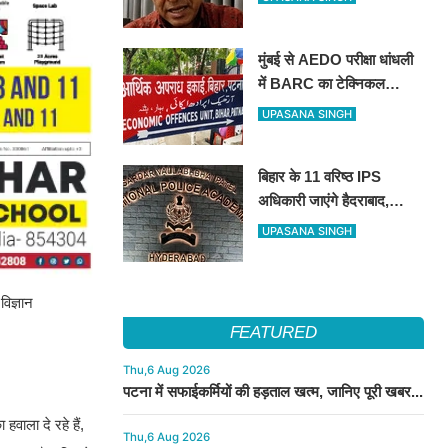
मिनटों में हो गया सार्वजनिक
मुंबई से AEDO परीक्षा धांधली
में BARC का टेक्निकल
असिस्टेंट गिरफ्तार, पटना ला
UPASANA SINGH
रही इओयू
बिहार के 11 वरिष्ठ IPS
अधिकारी जाएंगे हैदराबाद,
आधुनिक पुलिसिंग और नेतृत्व
UPASANA SINGH
कौशल की मिलेगी विशेष ट्रेनिंग
विज्ञान
FEATURED
Thu,6 Aug 2026
पटना में सफाईकर्मियों की हड़ताल खत्म, जानिए पूरी खबर...
वाला दे रहे हैं,
Thu,6 Aug 2026