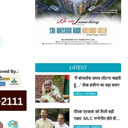
LATEST
‘मैं बांग्लादेश वापस लौटना चाहती
हूं…’ शेख हसीना का बड़ा बयान
NEELI VERMA
दीपक प्रकाश को मिली बड़ी
राहत: MLC मनोनीत होते ही
टला संवैधानिक संकट, मंत्री पद
UPASANA SINGH