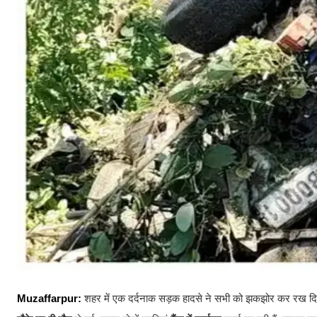
​Muzaffarpur:
शहर में एक दर्दनाक सड़क हादसे ने सभी को झकझोर कर रख दि