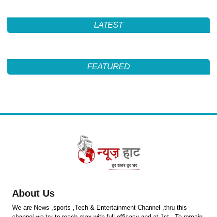
LATEST
FEATURED
About Us
We are News ,sports ,Tech & Entertainment Channel ,thru this
channel we try to reach max with full efficacy and at 1st . To remain