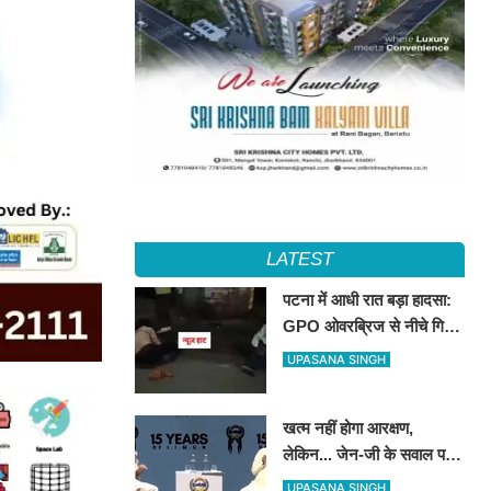
LATEST
पटना में आधी रात बड़ा हादसा:
GPO ओवरब्रिज से नीचे गिरे
टेंपो सवार, चमत्कारिक रूप से
UPASANA SINGH
बची तीनों की जान
खत्म नहीं होगा आरक्षण,
लेकिन... जेन-जी के सवाल पर
संघ प्रमुख ने कोटा सिस्टम पर
UPASANA SINGH