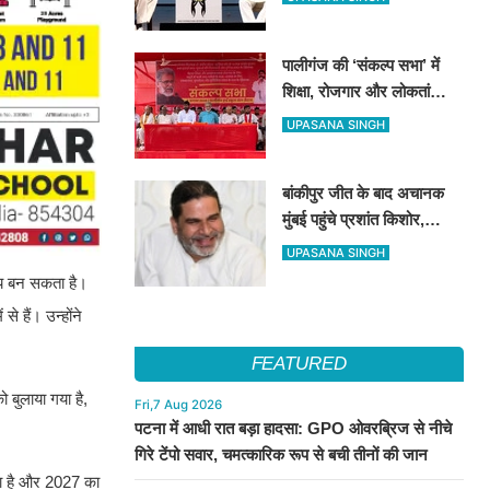
कर दी बड़ी अपील
पालीगंज की ‘संकल्प सभा’ में
शिक्षा, रोजगार और लोकतांत्रिक
अधिकारों की गूंज, दीपंकर
UPASANA SINGH
भट्टाचार्य बोले– युवाओं के संघर्ष
के साथ है माले
बांकीपुर जीत के बाद अचानक
मुंबई पहुंचे प्रशांत किशोर,
NCP प्रमुख सुनेत्रा पवार से
UPASANA SINGH
किये मुलाकात
व्य बन सकता है।
े हैं। उन्होंने
FEATURED
 बुलाया गया है,
Fri,7 Aug 2026
पटना में आधी रात बड़ा हादसा: GPO ओवरब्रिज से नीचे
गिरे टेंपो सवार, चमत्कारिक रूप से बची तीनों की जान
ना है और 2027 का