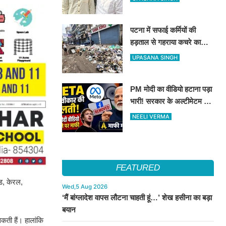
पर बना रहेगा दावा
पटना में सफाई कर्मियों की
हड़ताल से गहराया कचरे का
संकट, निगम ने एजेंसियों पर
UPASANA SINGH
लगाया भारी जुर्माना
PM मोदी का वीडियो हटाना पड़ा
भारी! सरकार के अल्टीमेटम के
बाद META ने मांगी माफी
NEELI VERMA
FEATURED
ंड, केरल,
Wed,5 Aug 2026
‘मैं बांग्लादेश वापस लौटना चाहती हूं…’ शेख हसीना का बड़ा
बयान
ती हैं। हालांकि