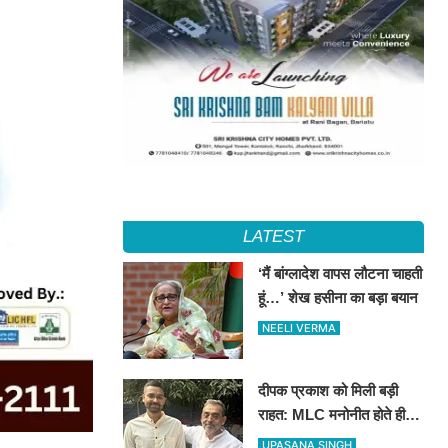
LATEST
‘मैं बांग्लादेश वापस लौटना चाहती
हूं…’ शेख हसीना का बड़ा बयान
NEELI VERMA
दीपक प्रकाश को मिली बड़ी
राहत: MLC मनोनीत होते ही
टला संवैधानिक संकट, मंत्री पद
UPASANA SINGH