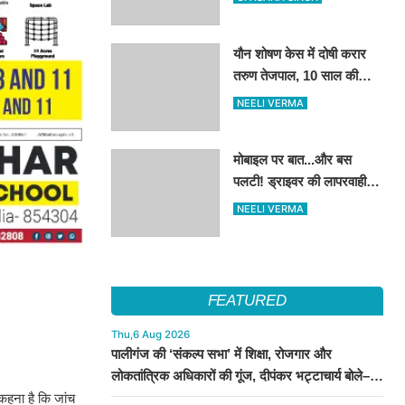
किये मुलाकात
यौन शोषण केस में दोषी करार
तरुण तेजपाल, 10 साल की
कैद..4 हफ्ते में करना होगा
NEELI VERMA
आत्मसमर्पण...
मोबाइल पर बात...और बस
पलटी! ड्राइवर की लापरवाही से
15 लोग हुए घायल
NEELI VERMA
FEATURED
Thu,6 Aug 2026
पालीगंज की ‘संकल्प सभा’ में शिक्षा, रोजगार और
लोकतांत्रिक अधिकारों की गूंज, दीपंकर भट्टाचार्य बोले–
युवाओं के संघर्ष के साथ है माले
 कहना है कि जांच