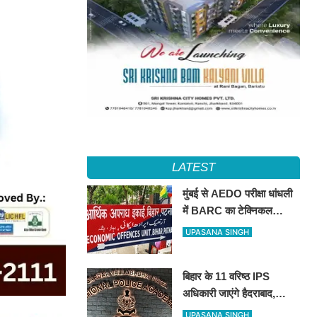
LATEST
मुंबई से AEDO परीक्षा धांधली
में BARC का टेक्निकल
असिस्टेंट गिरफ्तार, पटना ला
UPASANA SINGH
रही इओयू
बिहार के 11 वरिष्ठ IPS
अधिकारी जाएंगे हैदराबाद,
आधुनिक पुलिसिंग और नेतृत्व
UPASANA SINGH