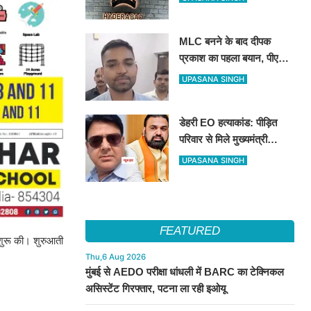
कौशल की मिलेगी विशेष ट्रेनिंग
MLC बनने के बाद दीपक
प्रकाश का पहला बयान, पीएम
मोदी से लेकर उपेंद्र कुशवाहा
UPASANA SINGH
तक सभी शीर्ष नेताओं का जताया
आभार
डेहरी EO हत्याकांड: पीड़ित
परिवार से मिले मुख्यमंत्री
सम्राट चौधरी, बोले– दोषियों को
UPASANA SINGH
नहीं मिलेगी कोई राहत, स्पीडी
ट्रायल के निर्देश
FEATURED
 शुरू की। शुरुआती
Thu,6 Aug 2026
मुंबई से AEDO परीक्षा धांधली में BARC का टेक्निकल
असिस्टेंट गिरफ्तार, पटना ला रही इओयू