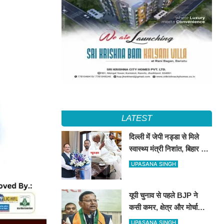
LATEST
दिल्ली में जेपी नड्डा से मिले
स्वास्थ्य मंत्री निशांत, बिहार की
हेल्थ सुविधाओं पर हुई अहम चर्चा
UPASANA SINGH
यूपी चुनाव से पहले BJP ने
कसी कमर, क्षेत्र और मोर्चा
प्रभारियों की नई जिम्मेदारियां
UPASANA SINGH