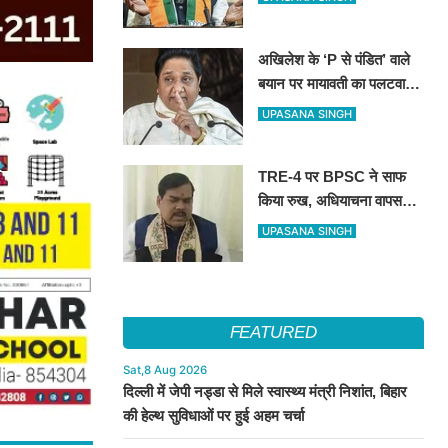
तय
अखिलेश के ‘P से पंडित’ वाले
बयान पर मायावती का पलटवार,
सपा को बताया ‘गिरगिट की तरह
UPASANA SINGH
रंग बदलने वाली पार्टी’
TRE-4 पर BPSC ने साफ
किया रुख, अधियाचना वापस
नहीं हुई; खामियां सुधारने के बाद
UPASANA SINGH
जारी होगा भर्ती विज्ञापन
FEATURED
Sat,8 Aug 2026
दिल्ली में जेपी नड्डा से मिले स्वास्थ्य मंत्री निशांत, बिहार
की हेल्थ सुविधाओं पर हुई अहम चर्चा