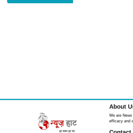
About U
We are News ,
efficacy and 
Contact