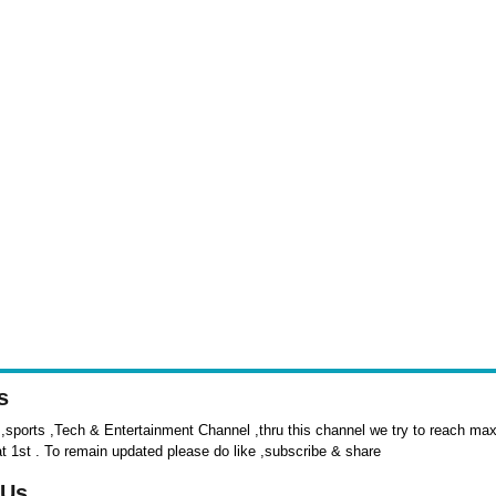
s
sports ,Tech & Entertainment Channel ,thru this channel we try to reach max 
at 1st . To remain updated please do like ,subscribe & share
 Us