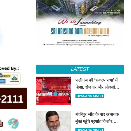
LATEST
पालीगंज की ‘संकल्प सभा’ में
शिक्षा, रोजगार और लोकतांत्रिक
अधिकारों की गूंज, दीपंकर
UPASANA SINGH
भट्टाचार्य बोले– युवाओं के संघर्ष
के साथ है माले
बांकीपुर जीत के बाद अचानक
मुंबई पहुंचे प्रशांत किशोर,
NCP प्रमुख सुनेत्रा पवार से
UPASANA SINGH