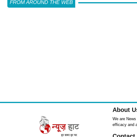
FROM AROUND THE WEB
About U
We are News ,
efficacy and 
Contact