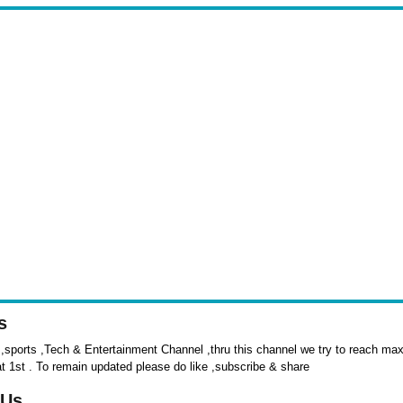
s
sports ,Tech & Entertainment Channel ,thru this channel we try to reach max 
at 1st . To remain updated please do like ,subscribe & share
 Us