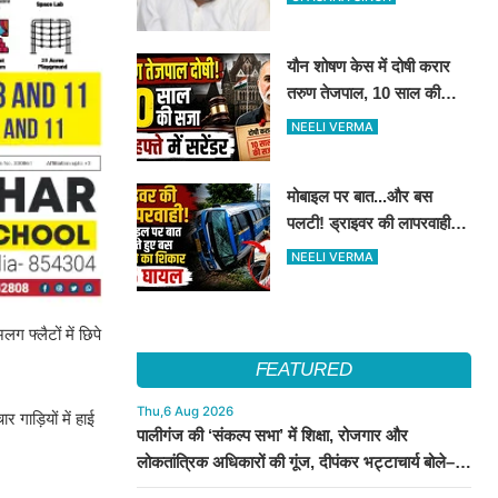
किये मुलाकात
यौन शोषण केस में दोषी करार
तरुण तेजपाल, 10 साल की
कैद..4 हफ्ते में करना होगा
NEELI VERMA
आत्मसमर्पण...
मोबाइल पर बात...और बस
पलटी! ड्राइवर की लापरवाही से
15 लोग हुए घायल
NEELI VERMA
फ्लैटों में छिपे
FEATURED
Thu,6 Aug 2026
गाड़ियों में हाई
पालीगंज की ‘संकल्प सभा’ में शिक्षा, रोजगार और
लोकतांत्रिक अधिकारों की गूंज, दीपंकर भट्टाचार्य बोले–
युवाओं के संघर्ष के साथ है माले