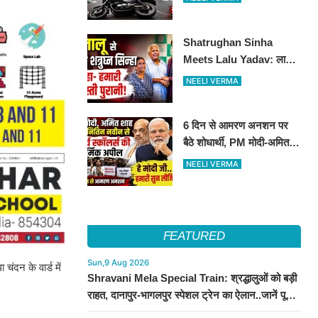
Shatrughan Sinha
Meets Lalu Yadav: लालू
से मिले शत्रुघ्न सिन्हा, दोस्ती
NEELI VERMA
को लेकर कही बड़ी बात
6 दिन से आमरण अनशन पर
बैठे शोधार्थी, PM मोदी-अमित
शाह से लगाई मदद की गुहार​​​​​​​
NEELI VERMA
FEATURED
Sun,9 Aug 2026
ंदन के वार्ड में
Shravani Mela Special Train: श्रद्धालुओं को बड़ी
राहत, दानापुर-भागलपुर स्पेशल ट्रेन का ऐलान..जानें पूरा
टाइमटेबल...