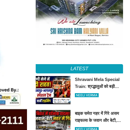
LATEST
Shravani Mela Special
Train: श्रद्धालुओं को बड़ी
राहत, दानापुर-भागलपुर स्पेशल
NEELI VERMA
ट्रेन का ऐलान..जानें पूरा
टाइमटेबल...
बाइक समेत नहर में गिरे असम
राइफल्स के जवान और बेटी,
दोनों की तलाश जारी
NEELI VERMA