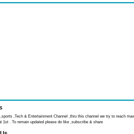
s
sports ,Tech & Entertainment Channel ,thru this channel we try to reach max 
at 1st . To remain updated please do like ,subscribe & share
 Us