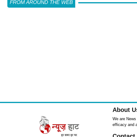
FROM AROUND THE WEB
About U
We are News ,
efficacy and 
Contact