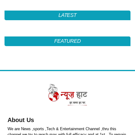
LATEST
FEATURED
About Us
We are News ,sports ,Tech & Entertainment Channel ,thru this
channel we try to reach max with full efficacy and at 1st . To remain