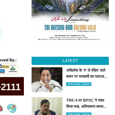
LATEST
अखिलेश के ‘P से पंडित’ वाले
बयान पर मायावती का पलटवार,
सपा को बताया ‘गिरगिट की तरह
UPASANA SINGH
रंग बदलने वाली पार्टी’
TRE-4 पर BPSC ने साफ
किया रुख, अधियाचना वापस
नहीं हुई; खामियां सुधारने के बाद
UPASANA SINGH