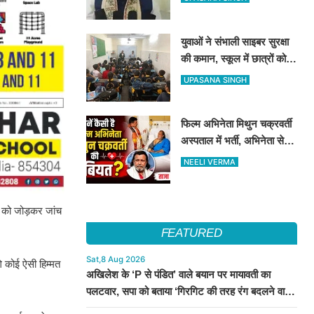
जारी होगा भर्ती विज्ञापन
युवाओं ने संभाली साइबर सुरक्षा
की कमान, स्कूल में छात्रों को
सिखाए ऑनलाइन फ्रॉड से
UPASANA SINGH
बचने के तरीके
फिल्म अभिनेता मिथुन चक्रवर्ती
अस्पताल में भर्ती, अभिनेता से
मिले CM शुभेंदु अधिकारी
NEELI VERMA
़ी को जोड़कर जांच
FEATURED
Sat,8 Aug 2026
े कोई ऐसी हिम्मत
अखिलेश के ‘P से पंडित’ वाले बयान पर मायावती का
पलटवार, सपा को बताया ‘गिरगिट की तरह रंग बदलने वाली
पार्टी’