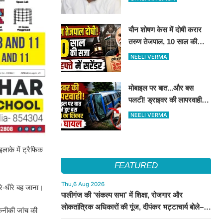
किये मुलाकात
यौन शोषण केस में दोषी करार
तरुण तेजपाल, 10 साल की
कैद..4 हफ्ते में करना होगा
NEELI VERMA
आत्मसमर्पण...
मोबाइल पर बात...और बस
पलटी! ड्राइवर की लापरवाही से
15 लोग हुए घायल
NEELI VERMA
लाके में ट्रैफिक
FEATURED
Thu,6 Aug 2026
रे-धीरे बह जाना।
पालीगंज की ‘संकल्प सभा’ में शिक्षा, रोजगार और
लोकतांत्रिक अधिकारों की गूंज, दीपंकर भट्टाचार्य बोले–
तकनीकी जांच की
युवाओं के संघर्ष के साथ है माले