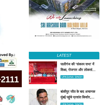
LATEST
पालीगंज की ‘संकल्प सभा’ में
शिक्षा, रोजगार और लोकतांत्रिक
अधिकारों की गूंज, दीपंकर
UPASANA SINGH
भट्टाचार्य बोले– युवाओं के संघर्ष
के साथ है माले
बांकीपुर जीत के बाद अचानक
मुंबई पहुंचे प्रशांत किशोर,
NCP प्रमुख सुनेत्रा पवार से
UPASANA SINGH