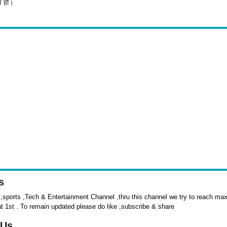
 हों।
s
sports ,Tech & Entertainment Channel ,thru this channel we try to reach max 
at 1st . To remain updated please do like ,subscribe & share
 Us