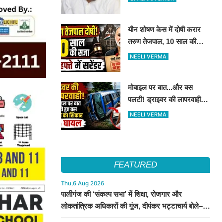
किये मुलाकात
यौन शोषण केस में दोषी करार
तरुण तेजपाल, 10 साल की
कैद..4 हफ्ते में करना होगा
NEELI VERMA
आत्मसमर्पण...
मोबाइल पर बात...और बस
पलटी! ड्राइवर की लापरवाही से
15 लोग हुए घायल
NEELI VERMA
FEATURED
Thu,6 Aug 2026
पालीगंज की ‘संकल्प सभा’ में शिक्षा, रोजगार और
लोकतांत्रिक अधिकारों की गूंज, दीपंकर भट्टाचार्य बोले–
युवाओं के संघर्ष के साथ है माले