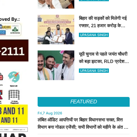
इलाज की सुविधा
बिहार की सड़कों को मिलेगी नई
रफ्तार, 21 हजार करोड़ के
वित्तपोषण पर सरकार और
UPASANA SINGH
NABARD के बीच हुआ बड़ा
समझौता
यूपी चुनाव से पहले जयंत चौधरी
को बड़ा झटका, RLD प्रदेश
अध्यक्ष रामाशीष राय ने दिया
UPASANA SINGH
इस्तीफा
FEATURED
Fri,7 Aug 2026
लंबित ऑडिट आपत्तियों पर बिहार विधानसभा सख्त, वित्त
विभाग बना नोडल एजेंसी; सभी विभागों को महीने के अंत तक
कार्रवाई के निर्देश