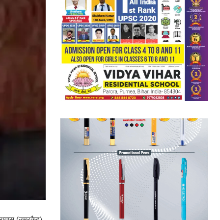
कारावास (उम्रकैद)