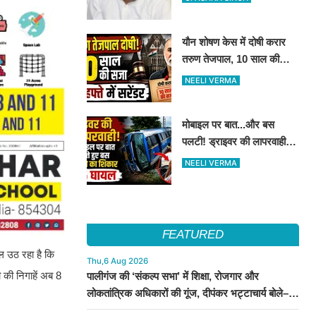
किये मुलाकात
यौन शोषण केस में दोषी करार
तरुण तेजपाल, 10 साल की
कैद..4 हफ्ते में करना होगा
NEELI VERMA
आत्मसमर्पण...
मोबाइल पर बात...और बस
पलटी! ड्राइवर की लापरवाही से
15 लोग हुए घायल
NEELI VERMA
FEATURED
ाल उठ रहा है कि
Thu,6 Aug 2026
 की निगाहें अब 8
पालीगंज की ‘संकल्प सभा’ में शिक्षा, रोजगार और
लोकतांत्रिक अधिकारों की गूंज, दीपंकर भट्टाचार्य बोले–
युवाओं के संघर्ष के साथ है माले