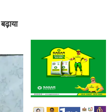
बढ़ाया