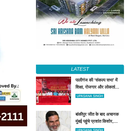
LATEST
पालीगंज की ‘संकल्प सभा’ में
शिक्षा, रोजगार और लोकतांत्रिक
अधिकारों की गूंज, दीपंकर
UPASANA SINGH
भट्टाचार्य बोले– युवाओं के संघर्ष
के साथ है माले
बांकीपुर जीत के बाद अचानक
मुंबई पहुंचे प्रशांत किशोर,
NCP प्रमुख सुनेत्रा पवार से
UPASANA SINGH