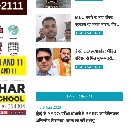
कौशल की मिलेगी विशेष ट्रेनिंग
MLC बनने के बाद दीपक
प्रकाश का पहला बयान, पीएम
मोदी से लेकर उपेंद्र कुशवाहा
UPASANA SINGH
तक सभी शीर्ष नेताओं का जताया
आभार
डेहरी EO हत्याकांड: पीड़ित
परिवार से मिले मुख्यमंत्री
सम्राट चौधरी, बोले– दोषियों को
UPASANA SINGH
नहीं मिलेगी कोई राहत, स्पीडी
ट्रायल के निर्देश
FEATURED
Thu,6 Aug 2026
मुंबई से AEDO परीक्षा धांधली में BARC का टेक्निकल
असिस्टेंट गिरफ्तार, पटना ला रही इओयू