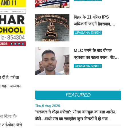
रही इओयू
बिहार के 11 वरिष्ठ IPS
अधिकारी जाएंगे हैदराबाद,
आधुनिक पुलिसिंग और नेतृत्व
UPASANA SINGH
कौशल की मिलेगी विशेष ट्रेनिंग
MLC बनने के बाद दीपक
.
प्रकाश का पहला बयान, पीएम
मोदी से लेकर उपेंद्र कुशवाहा
UPASANA SINGH
तक सभी शीर्ष नेताओं का जताया
ी है. परीक्षा
आभार
स का गहन अध्ययन
FEATURED
Thu,6 Aug 2026
‘सरकार ने तोड़ा भरोसा’: सोनम वांगचुक का बड़ा आरोप,
ावा किया कि
बोले– आधी रात का समझौता कुछ मिनटों में हो गया
र टर्नओवर जैसे
सार्वजनिक