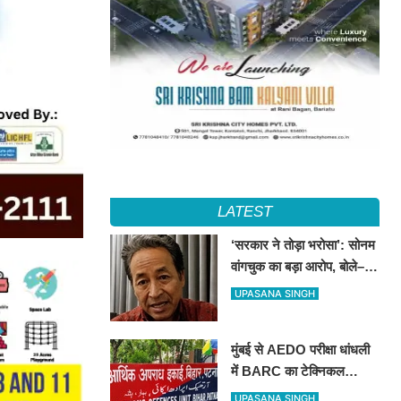
LATEST
‘सरकार ने तोड़ा भरोसा’: सोनम
वांगचुक का बड़ा आरोप, बोले–
आधी रात का समझौता कुछ
UPASANA SINGH
मिनटों में हो गया सार्वजनिक
मुंबई से AEDO परीक्षा धांधली
में BARC का टेक्निकल
असिस्टेंट गिरफ्तार, पटना ला
UPASANA SINGH