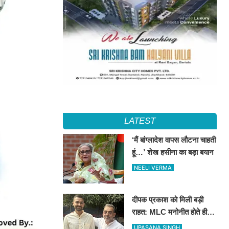
LATEST
‘मैं बांग्लादेश वापस लौटना चाहती
हूं…’ शेख हसीना का बड़ा बयान
NEELI VERMA
दीपक प्रकाश को मिली बड़ी
राहत: MLC मनोनीत होते ही
टला संवैधानिक संकट, मंत्री पद
UPASANA SINGH