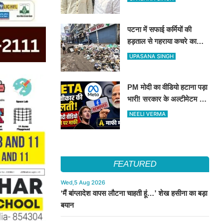
पर बना रहेगा दावा
पटना में सफाई कर्मियों की
हड़ताल से गहराया कचरे का
संकट, निगम ने एजेंसियों पर
UPASANA SINGH
लगाया भारी जुर्माना
PM मोदी का वीडियो हटाना पड़ा
भारी! सरकार के अल्टीमेटम के
बाद META ने मांगी माफी
NEELI VERMA
FEATURED
Wed,5 Aug 2026
‘मैं बांग्लादेश वापस लौटना चाहती हूं…’ शेख हसीना का बड़ा
बयान