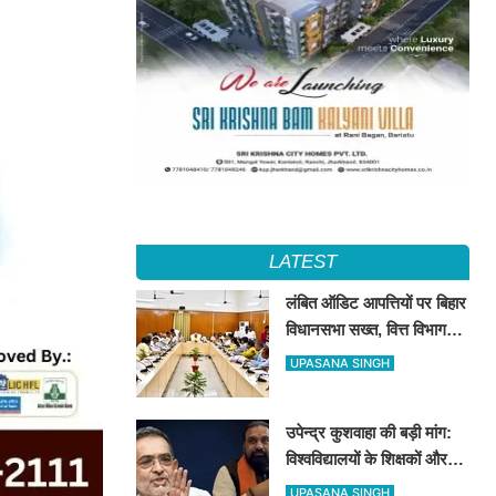
LATEST
लंबित ऑडिट आपत्तियों पर बिहार
विधानसभा सख्त, वित्त विभाग
बना नोडल एजेंसी; सभी विभागों
UPASANA SINGH
को महीने के अंत तक कार्रवाई के
निर्देश
उपेन्द्र कुशवाहा की बड़ी मांग:
विश्वविद्यालयों के शिक्षकों और
कर्मचारियों को भी मिले कैशलेस
UPASANA SINGH