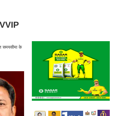
P–VVIP
रित समयसीमा के