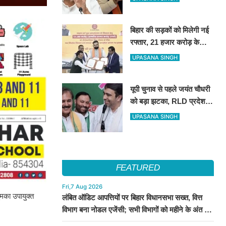
इलाज की सुविधा
बिहार की सड़कों को मिलेगी नई
रफ्तार, 21 हजार करोड़ के
वित्तपोषण पर सरकार और
UPASANA SINGH
NABARD के बीच हुआ बड़ा
समझौता
यूपी चुनाव से पहले जयंत चौधरी
को बड़ा झटका, RLD प्रदेश
अध्यक्ष रामाशीष राय ने दिया
UPASANA SINGH
इस्तीफा
FEATURED
Fri,7 Aug 2026
ुमका उपायुक्त
लंबित ऑडिट आपत्तियों पर बिहार विधानसभा सख्त, वित्त
विभाग बना नोडल एजेंसी; सभी विभागों को महीने के अंत तक
कार्रवाई के निर्देश