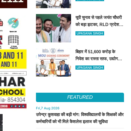
NABARD के बीच हुआ बड़ा
समझौता
यूपी चुनाव से पहले जयंत चौधरी
को बड़ा झटका, RLD प्रदेश
अध्यक्ष रामाशीष राय ने दिया
UPASANA SINGH
इस्तीफा
बिहार में 51,600 करोड़ के
निवेश का रास्ता साफ, उद्योग
जगत ने सरकार के फैसले का
UPASANA SINGH
किया स्वागत
FEATURED
Fri,7 Aug 2026
उपेन्द्र कुशवाहा की बड़ी मांग: विश्वविद्यालयों के शिक्षकों और
कर्मचारियों को भी मिले कैशलेस इलाज की सुविधा