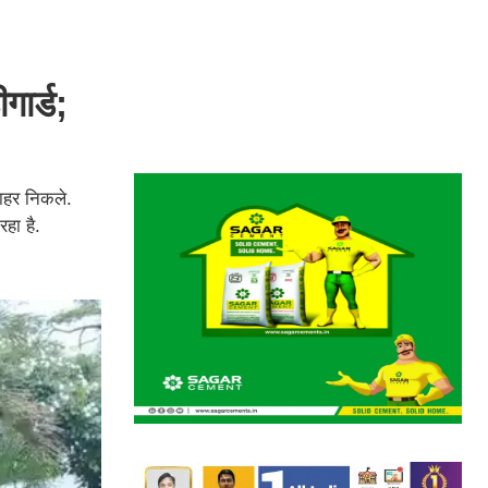
गार्ड;
ाहर निकले.
हा है.