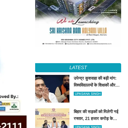
LATEST
उपेन्द्र कुशवाहा की बड़ी मांग:
विश्वविद्यालयों के शिक्षकों और
कर्मचारियों को भी मिले कैशलेस
UPASANA SINGH
इलाज की सुविधा
बिहार की सड़कों को मिलेगी नई
रफ्तार, 21 हजार करोड़ के
वित्तपोषण पर सरकार और
UPASANA SINGH