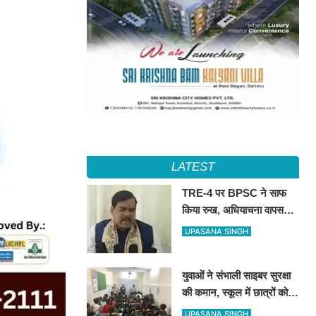
LATEST
TRE-4 पर BPSC ने साफ
किया रुख, अधियाचना वापस
नहीं हुई; खामियां सुधारने के बाद
UPASANA SINGH
जारी होगा भर्ती विज्ञापन
युवाओं ने संभाली साइबर सुरक्षा
की कमान, स्कूल में छात्रों को
सिखाए ऑनलाइन फ्रॉड से
UPASANA SINGH