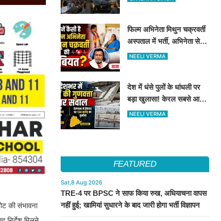
बचने के तरीके
फिल्म अभिनेता मिथुन चक्रवर्ती
अस्पताल में भर्ती, अभिनेता से
मिले CM शुभेंदु अधिकारी
NEELI VERMA
देश में धंसे पुलों के धांधली पर
बड़ा खुलासा! केरल सबसे आगे,
तेलंगाना में ठेकेदार पर ₹134
NEELI VERMA
करोड़ का जुर्माना
FEATURED
Sat,8 Aug 2026
TRE-4 पर BPSC ने साफ किया रुख, अधियाचना वापस
नहीं हुई; खामियां सुधारने के बाद जारी होगा भर्ती विज्ञापन
फोट की संभावना
द निर्देश मिलने