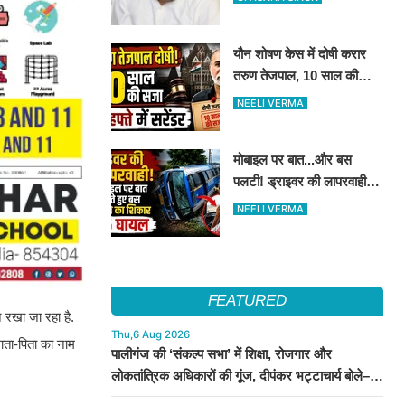
किये मुलाकात
यौन शोषण केस में दोषी करार
तरुण तेजपाल, 10 साल की
कैद..4 हफ्ते में करना होगा
NEELI VERMA
आत्मसमर्पण...
मोबाइल पर बात...और बस
पलटी! ड्राइवर की लापरवाही से
15 लोग हुए घायल
NEELI VERMA
FEATURED
 रखा जा रहा है.
Thu,6 Aug 2026
माता-पिता का नाम
पालीगंज की ‘संकल्प सभा’ में शिक्षा, रोजगार और
लोकतांत्रिक अधिकारों की गूंज, दीपंकर भट्टाचार्य बोले–
युवाओं के संघर्ष के साथ है माले