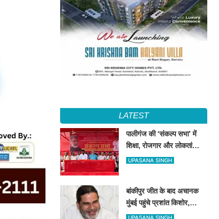
LATEST
पालीगंज की ‘संकल्प सभा’ में
शिक्षा, रोजगार और लोकतांत्रिक
अधिकारों की गूंज, दीपंकर
UPASANA SINGH
भट्टाचार्य बोले– युवाओं के संघर्ष
के साथ है माले
बांकीपुर जीत के बाद अचानक
मुंबई पहुंचे प्रशांत किशोर,
NCP प्रमुख सुनेत्रा पवार से
UPASANA SINGH