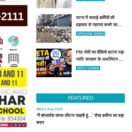
पर बना रहेगा दावा
पटना में सफाई कर्मियों की
हड़ताल से गहराया कचरे का
संकट, निगम ने एजेंसियों पर
UPASANA SINGH
लगाया भारी जुर्माना
PM मोदी का वीडियो हटाना पड़ा
भारी! सरकार के अल्टीमेटम के
बाद META ने मांगी माफी
NEELI VERMA
FEATURED
Wed,5 Aug 2026
‘मैं बांग्लादेश वापस लौटना चाहती हूं…’ शेख हसीना का बड़ा
बयान