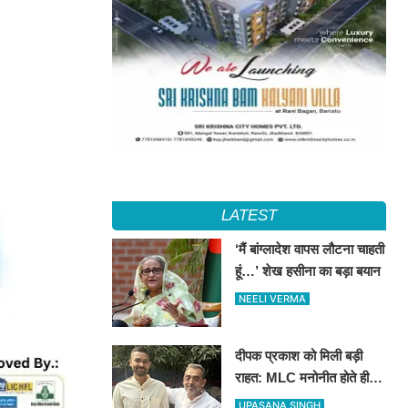
LATEST
‘मैं बांग्लादेश वापस लौटना चाहती
हूं…’ शेख हसीना का बड़ा बयान
NEELI VERMA
दीपक प्रकाश को मिली बड़ी
राहत: MLC मनोनीत होते ही
टला संवैधानिक संकट, मंत्री पद
UPASANA SINGH