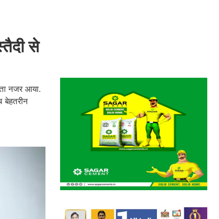
तैदी से
उठता नजर आया.
च बेहतरीन