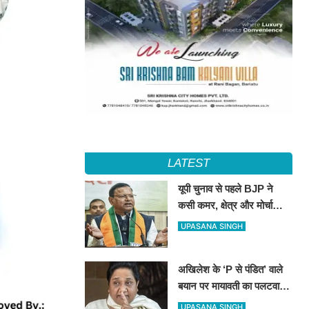
LATEST
यूपी चुनाव से पहले BJP ने
कसी कमर, क्षेत्र और मोर्चा
प्रभारियों की नई जिम्मेदारियां
UPASANA SINGH
तय
अखिलेश के ‘P से पंडित’ वाले
बयान पर मायावती का पलटवार,
सपा को बताया ‘गिरगिट की तरह
UPASANA SINGH