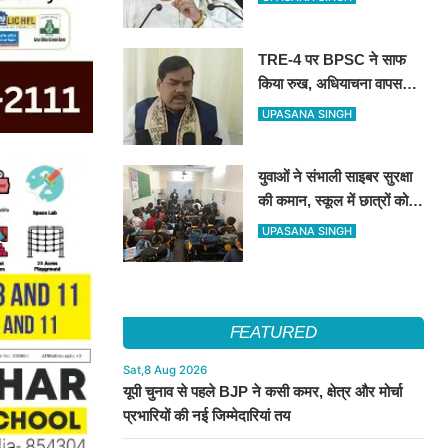
रंग बदलने वाली पार्टी’
TRE-4 पर BPSC ने साफ
किया रुख, अधियाचना वापस
नहीं हुई; खामियां सुधारने के बाद
UPASANA SINGH
जारी होगा भर्ती विज्ञापन
युवाओं ने संभाली साइबर सुरक्षा
की कमान, स्कूल में छात्रों को
सिखाए ऑनलाइन फ्रॉड से
UPASANA SINGH
बचने के तरीके
FEATURED
Sat,8 Aug 2026
यूपी चुनाव से पहले BJP ने कसी कमर, क्षेत्र और मोर्चा
प्रभारियों की नई जिम्मेदारियां तय