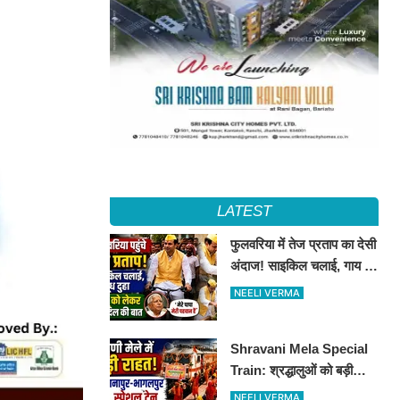
LATEST
फुलवरिया में तेज प्रताप का देसी
अंदाज! साइकिल चलाई, गाय का
दूध दुहा, लालू को किया याद
NEELI VERMA
Shravani Mela Special
Train: श्रद्धालुओं को बड़ी
राहत, दानापुर-भागलपुर स्पेशल
NEELI VERMA