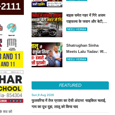
ट्रेन का ऐलान..जानें पूरा
टाइमटेबल...
बाइक समेत नहर में गिरे असम
राइफल्स के जवान और बेटी,
दोनों की तलाश जारी
NEELI VERMA
Shatrughan Sinha
Meets Lalu Yadav: लालू
से मिले शत्रुघ्न सिन्हा, दोस्ती
NEELI VERMA
को लेकर कही बड़ी बात
FEATURED
Sun,9 Aug 2026
फुलवरिया में तेज प्रताप का देसी अंदाज! साइकिल चलाई,
गाय का दूध दुहा, लालू को किया याद
 के शव को