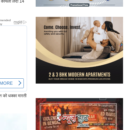
ोग कोयला लदी 14
हन को धक्का मारती