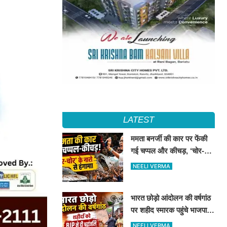
LATEST
ममता बनर्जी की कार पर फेंकी
गई चप्पल और कीचड़, ‘चोर-
चोर’ के नारों से बीजपुर में हंगामा
NEELI VERMA
भारत छोड़ो आंदोलन की वर्षगांठ
पर शहीद स्मारक पहुंचे भाजपा
नेता, अमर शहीदों को दी
NEELI VERMA