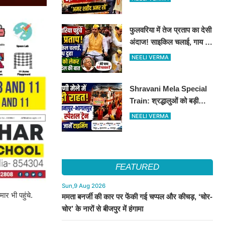
श्रद्धांजलि
फुलवरिया में तेज प्रताप का देसी
अंदाज! साइकिल चलाई, गाय का
दूध दुहा, लालू को किया याद
NEELI VERMA
Shravani Mela Special
Train: श्रद्धालुओं को बड़ी
राहत, दानापुर-भागलपुर स्पेशल
NEELI VERMA
ट्रेन का ऐलान..जानें पूरा
टाइमटेबल...
FEATURED
Sun,9 Aug 2026
र भी पहुंचे.
ममता बनर्जी की कार पर फेंकी गई चप्पल और कीचड़, ‘चोर-
चोर’ के नारों से बीजपुर में हंगामा