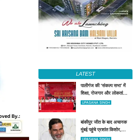
LATEST
पालीगंज की ‘संकल्प सभा’ में
शिक्षा, रोजगार और लोकतांत्रिक
अधिकारों की गूंज, दीपंकर
UPASANA SINGH
भट्टाचार्य बोले– युवाओं के संघर्ष
के साथ है माले
बांकीपुर जीत के बाद अचानक
मुंबई पहुंचे प्रशांत किशोर,
NCP प्रमुख सुनेत्रा पवार से
UPASANA SINGH